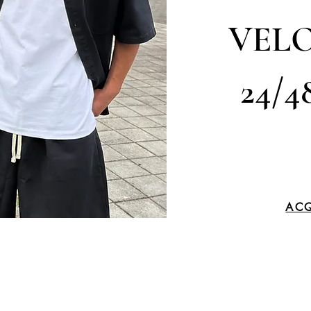
VELO
24/4
ACQ