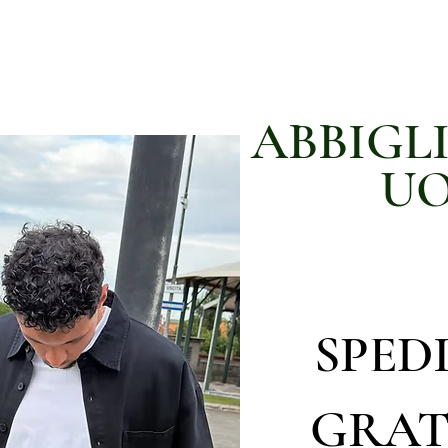
ABBIGL
U
SPED
GRAT