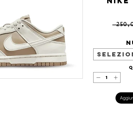
NIKE
 250,
N
Selezio
Q
Aggiun