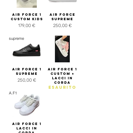
AIR FORCE 1
AIR FORCE
CUSTOM KIDS
SUPREME
Prezzo
Prezzo
179,00 €
250,00 €
IVA inclusa
IVA inclusa
supreme
AIR FORCE 1
AIR FORCE 1
SUPREME
CUSTOM +
LACCI IN
Prezzo
250,00 €
CORDA
Esaurito
IVA inclusa
A.F1
AIR FORCE 1
LACCI IN
CORDA