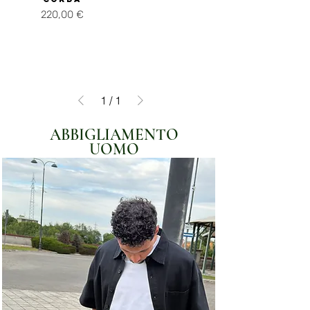
Prezzo
220,00 €
IVA inclusa
1
/
1
ABBIGLIAMENTO
UOMO