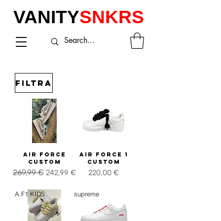
VANITY
SNKRS
Filtra
AIR FORCE
AIR FORCE 1
CUSTOM
CUSTOM
Prezzo regolare
269,99 €
Prezzo scontato
Prezzo
242,99 €
220,00 €
IVA inclusa
IVA inclusa
A.F1 KIDS
supreme