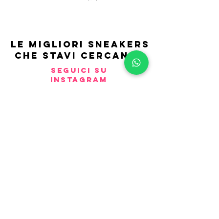
LE MIGLIORI SNEAKERS
CHE STAVI CERCANDO
SEGUICI SU
INSTAGRAM
Vanity
snkrs
.com Viale Italia 555
Sesto San Giovanni (MI) Centro
Commerciale Vulcano 3889246951