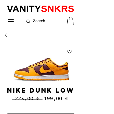
VANITY
SNKRS
NIKE DUNK LOW
Prezzo
Prezzo
 225,00 € 
199,00 €
regolare
scontato
IVA inclusa