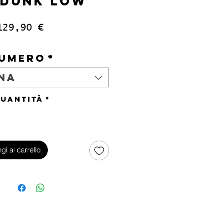
 DUNK LOW
Prezzo
129,90 €
IVA inclusa
umero
*
na
uantità
*
gi al carrello