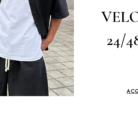
VELO
24/4
ACQ