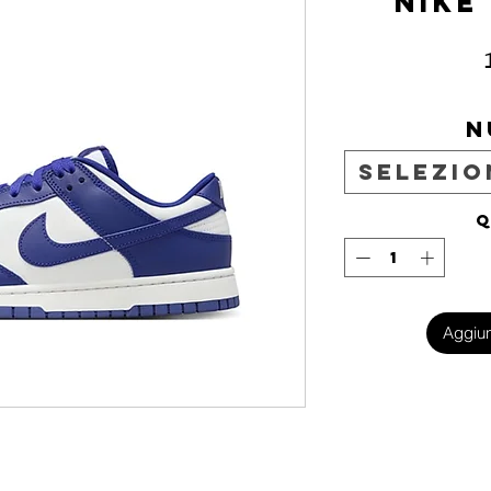
NIKE
N
Selezio
Q
Aggiun