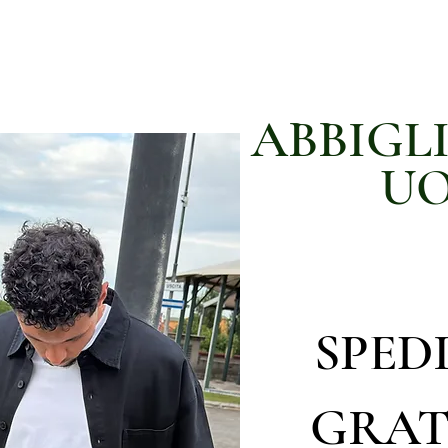
ABBIGL
U
SPED
GRAT