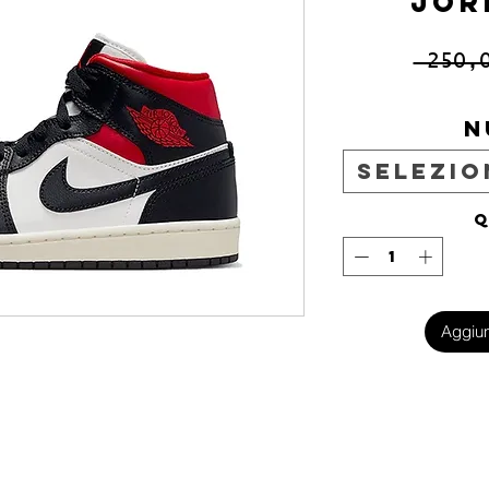
JOR
 250,
N
Selezio
Q
Aggiun