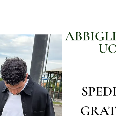
ABBIGL
U
SPED
GRAT