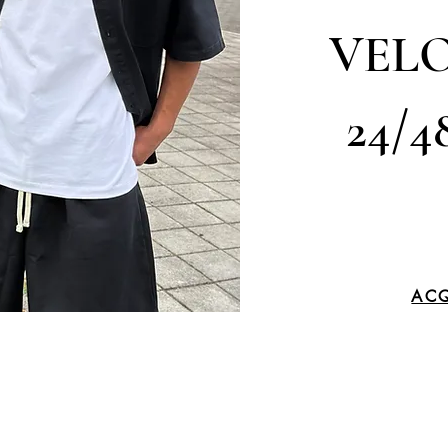
VELO
24/4
ACQ