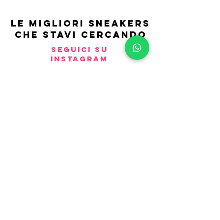
LE MIGLIORI SNEAKERS
CHE STAVI CERCANDO
SEGUICI SU
INSTAGRAM
Vanity
snkrs
.com Viale Italia 555
Sesto San Giovanni (MI) Centro
Commerciale Vulcano 3889246951
POLITICA DI