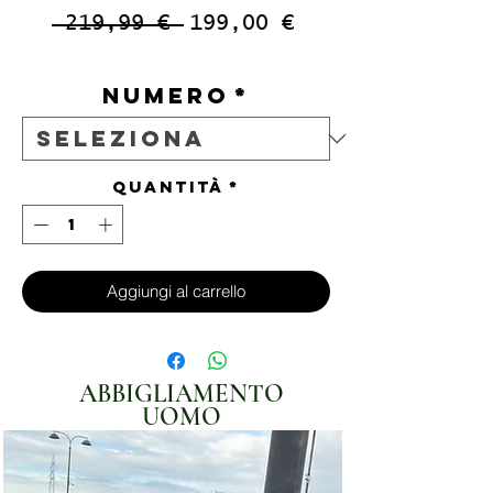
Prezzo
Prezzo
 219,99 € 
199,00 €
regolare
scontato
IVA inclusa
Numero
*
Quantità
*
Aggiungi al carrello
ABBIGLIAMENTO
UOMO