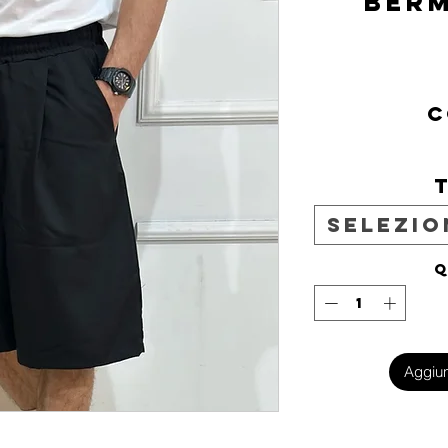
BER
C
Selezio
Q
Aggiun