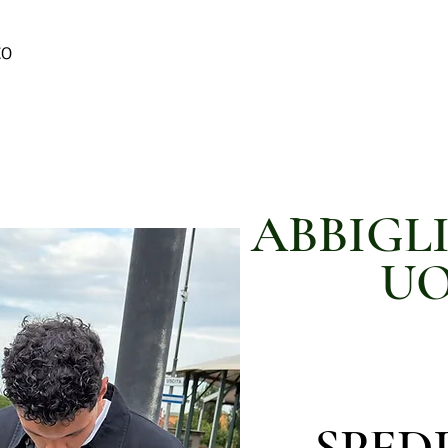
CO
ABBIGL
U
SPED