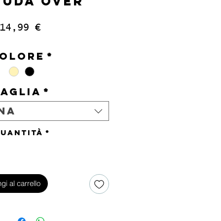
MUDA OVER
Prezzo
14,99 €
IVA inclusa
olore
*
Taglia
*
na
uantità
*
gi al carrello