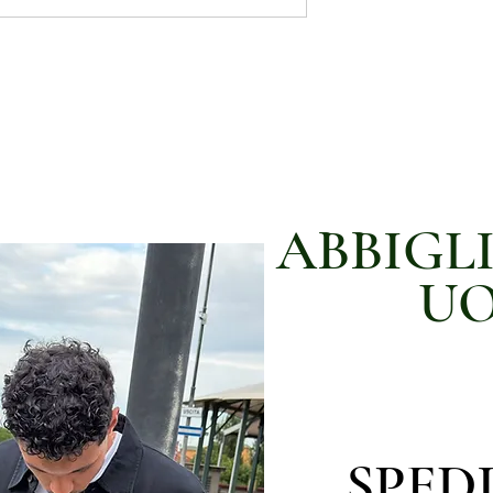
ABBIGL
U
SPED