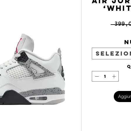
AIR JO
‘WHI
 399,
N
Selezio
Q
Aggiun