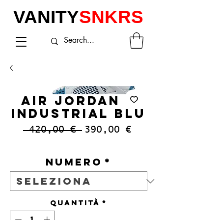
VANITY
SNKRS
AIR JORDAN 4
INDUSTRIAL BLU
Prezzo
Prezzo
 420,00 € 
390,00 €
regolare
scontato
IVA inclusa
Numero
*
Quantità
*