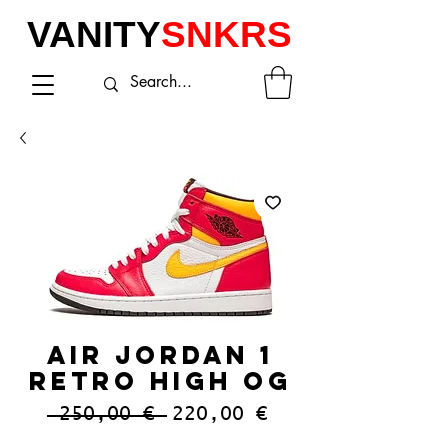
VANITY
SNKRS
AIR JORDAN 1
RETRO HIGH OG
Prezzo
Prezzo
 250,00 € 
220,00 €
regolare
scontato
IVA inclusa