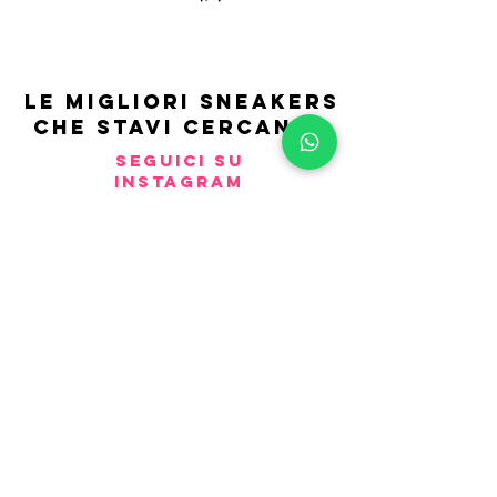
LE MIGLIORI SNEAKERS
CHE STAVI CERCANDO
SEGUICI SU
INSTAGRAM
Vanity
snkrs
.com Viale Italia 555
Sesto San Giovanni (MI) Centro
Commerciale Vulcano 3889246951